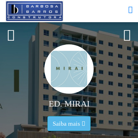
Buscar
Institucional
Imóveis
Lançamentos
Imóveis à Venda
Em Obras
Obras Realizadas
Classificados
Pesquisa de Satisfação
ED. ACQUA ITAPARICA
Fale Conosco
Estágio
de obras
Saiba mais