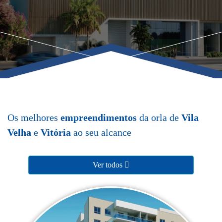
Os melhores
empreendimentos
da orla de
Vila
Velha
e
Vitória
ao seu alcance
Ver todos